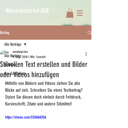
Wiesenäckerhof GbR
Beitrag
Alle Beiträge
annakegreiss
Alle Beiträge
9. Aug. 2018
1 Min. Lesezeit
Stilvollen Text erstellen und Bilder
Loslegen
oder Videos hinzufügen
Ihre Community
Mithilfe von Bildern und Videos ziehen Sie alle 
Blicke auf sich. Schreiben Sie einen Textbeitrag? 
Stylen Sie diesen doch einfach durch Fettdruck, 
Kursivschrift, Zitate und andere Stilmittel! 
https://vimeo.com/226868206